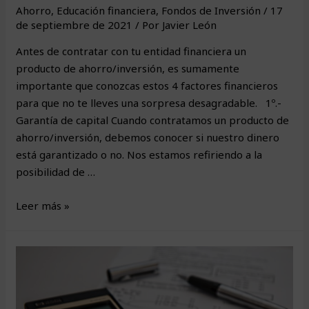
Ahorro
,
Educación financiera
,
Fondos de Inversión
/
17
de septiembre de 2021
/ Por
Javier León
Antes de contratar con tu entidad financiera un
producto de ahorro/inversión, es sumamente
importante que conozcas estos 4 factores financieros
para que no te lleves una sorpresa desagradable. 1º.-
Garantía de capital Cuando contratamos un producto de
ahorro/inversión, debemos conocer si nuestro dinero
está garantizado o no. Nos estamos refiriendo a la
posibilidad de …
¿Qué
Leer más »
hay
que
saber
antes
de
contratar