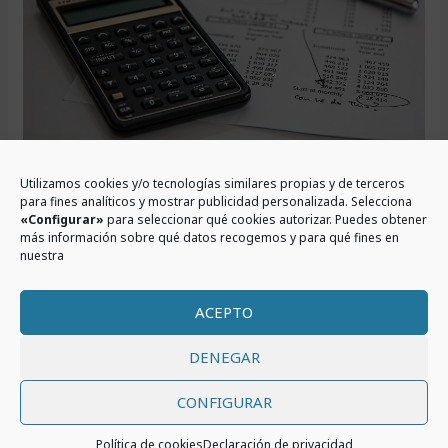
un
producto
de
Ahorro/Inversión?
LA IMPORTANCIA DE
Utilizamos cookies y/o tecnologías similares propias y de terceros
para fines analíticos y mostrar publicidad personalizada. Selecciona
TENER UN PRESUPUESTO
«Configurar»
para seleccionar qué cookies autorizar. Puedes obtener
más información sobre qué datos recogemos y para qué fines en
nuestra
FAMILIAR
Ahorro
,
Educación financiera
,
Independencia financiera
/
ACEPTO
10 de septiembre de 2021
/ Por
Javier León
DENEGAR
Un presupuesto familiar será esencial para conseguir
ahorrar y alcanzar tu independencia financiera. Lo
CONFIGURAR
primero que debemos saber es el concepto de
presupuesto. ¿Qué es un presupuesto? Un presupuesto
Política de cookies
Declaración de privacidad